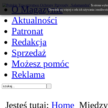
Ta strona wyko
O Magazynie
Dowiedz się więcej o celu ich używania i możliwoś
Aktualności
Patronat
Redakcja
Sprzedaż
Możesz pomóc
Reklama
Jesteś tutaj:
Home
Między